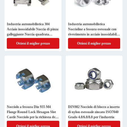
Industria automobilistica 304
Industria automobilistica
Acciaio inossidabile Nuccia di pinza
Noccioline a fessura esessuale con
galleggiante Nuccia quadrata
rivestimento in acciaio inossidabile
Fasciatore di foglio
304
Ottieni il miglior prezzo
Ottieni il miglior prezzo
Nocciolo a fessura Din 935 M4
DIN982 Nocciolo di blocco a inserto
Flange Round Lock Hexagon Slot
di nylon esessuale zincato ISO7040
Castle Nocciolo per la richiesta del
Grado 4.8/6.8/8.8 per l'industria
cliente
Ottieni il miglior prezzo
Ottieni il miglior prezzo