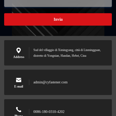
Invia
Sud del villaggio di Ximingyang, città di Linmingguan,
distretto di Yongnian, Handan, Hebei, Cina
Address
admin@cyfastener.com
E-mail
0086-180-0310-4202