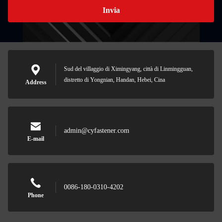
Invia
Sud del villaggio di Ximingyang, città di Linmingguan,
distretto di Yongnian, Handan, Hebei, Cina
Address
admin@cyfastener.com
E-mail
0086-180-0310-4202
Phone