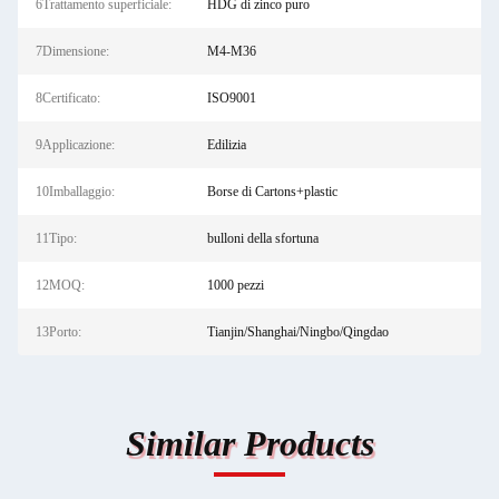
6Trattamento superficiale:
HDG di zinco puro
7Dimensione:
M4-M36
8Certificato:
ISO9001
9Applicazione:
Edilizia
10Imballaggio:
Borse di Cartons+plastic
11Tipo:
bulloni della sfortuna
12MOQ:
1000 pezzi
13Porto:
Tianjin/Shanghai/Ningbo/Qingdao
Similar Products