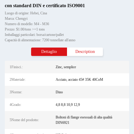
con standard DIN e certificato ISO9001
Luogo di origine: Hebei, Cina
Marca: Chengyi
Numero di modello: M4 - M36
Prezzo: $1.00/tons >=1 tons
Imballaggi particolari: borsa/cartone/pallet
Capacità di alimentazione: 7200 tonnellate all'anno
Dettaglio
Description
1Finisci.:
Zinc, semplice
2Materiale:
Acciaio, acciaio 45# 35K 40CoM
3Norme:
Dino
4Grado:
4,8 8,8 10,9 12,9
Boltoni di flange esessuali di alta qualità
5Nome del prodotto:
DIN6921