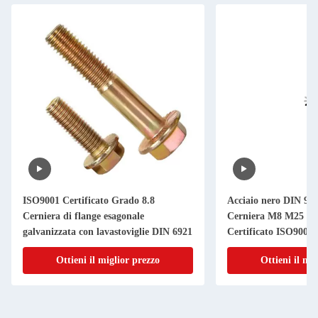
ISO9001 Certificato Grado 8.8
Acciaio nero DIN 912
Cerniera di flange esagonale
Cerniera M8 M25 Gr
galvanizzata con lavastoviglie DIN 6921
Certificato ISO9001
Ottieni il miglior prezzo
Ottieni il mi