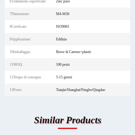
6Trattamento superficiale:
Zinc puro
7Dimensione:
M4-M36
8Certificato:
ISO9001
9Applicazione:
Edilizia
10Imballaggio:
Borse di Cartons+plastic
11MOQ:
100 pezzi
12Tempo di consegna:
5-15 giorni
13Porto:
Tianjin/Shanghai/Ningbo/Qingdao
Similar Products