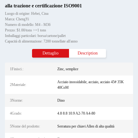
alla trazione e certificazione ISO9001
Luogo di origine: Hebei, Cina
Marca: ChengYi
Numero di modello: M4 - M36
Prezzo: $1.00/tons >=1 tons
Imballaggi particolari: borsa/cartone/pallet
Capacità di alimentazione: 7200 tonnellate all'anno
Dettaglio
Description
1Finisci.:
Zinc, semplice
Acciaio inossidabile, acciaio, acciaio 45# 35K
2Materiale:
40CoM
3Norme:
Dino
4Grado:
4.8 8.8 10.9 A2-70 A4-80
5Nome del prodotto:
Serratura per chiavi Allen di alta qualità