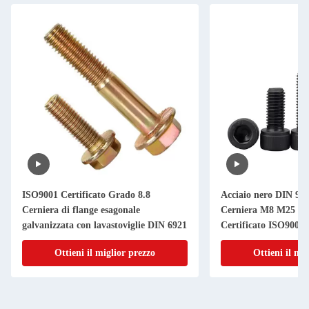
ISO9001 Certificato Grado 8.8
Acciaio nero DIN 912
Cerniera di flange esagonale
Cerniera M8 M25 Gr
galvanizzata con lavastoviglie DIN 6921
Certificato ISO9001
Ottieni il miglior prezzo
Ottieni il mi