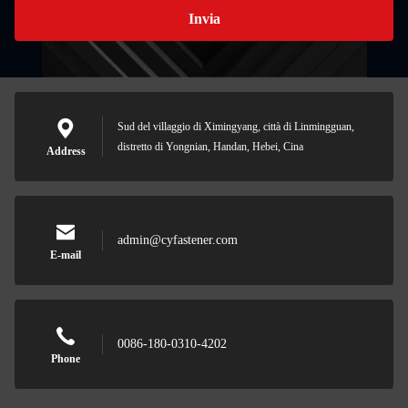
Invia
Sud del villaggio di Ximingyang, città di Linmingguan,
distretto di Yongnian, Handan, Hebei, Cina
Address
admin@cyfastener.com
E-mail
0086-180-0310-4202
Phone